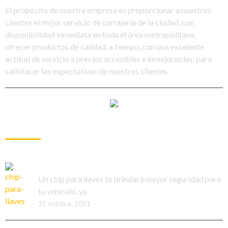
El propósito de nuestra empresa es proporcionar a nuestros
clientes el mejor servicio de cerrajería de la ciudad, con
disponibilidad inmediata en toda el área metropolitana,
ofrecer productos de calidad, a tiempo, con una excelente
actitud de servicio a precios accesibles e inmejorables, para
satisfacer las expectativas de nuestros clientes.
ARTÍCULOS RECIENTES
¿Conoces el chip para llaves?
Un chip para llaves te brindará mayor seguridad para
tu vehículo, ya
21 octubre, 2021