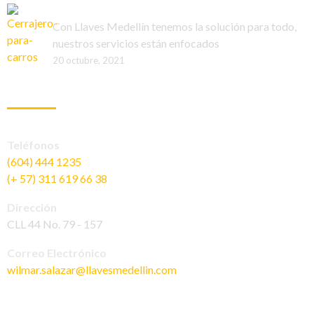
Funciones de un cerrajero para carros
Con Llaves Medellín tenemos la solución para todo,
nuestros servicios están enfocados
20 octubre, 2021
INFORMACIÓN DE CONTACTO
Teléfonos
(604) 444 1235
(+ 57) 311 619 66 38
Dirección
CLL 44 No. 79 - 157
Correo Electrónico
wilmar.salazar@llavesmedellin.com