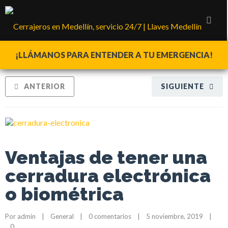
¡LLÁMANOS PARA ENTENDER A TU EMERGENCIA!
ANTERIOR
SIGUIENTE
Ventajas de tener una
cerradura electrónica
o biométrica
Por 
admin
    |    
General
    |    
0 comentarios
    |    5 noviembre, 2019    |    
0