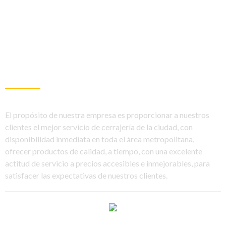
SOBRE NOSOTROS
El propósito de nuestra empresa es proporcionar a nuestros
clientes el mejor servicio de cerrajería de la ciudad, con
disponibilidad inmediata en toda el área metropolitana,
ofrecer productos de calidad, a tiempo, con una excelente
actitud de servicio a precios accesibles e inmejorables, para
satisfacer las expectativas de nuestros clientes.