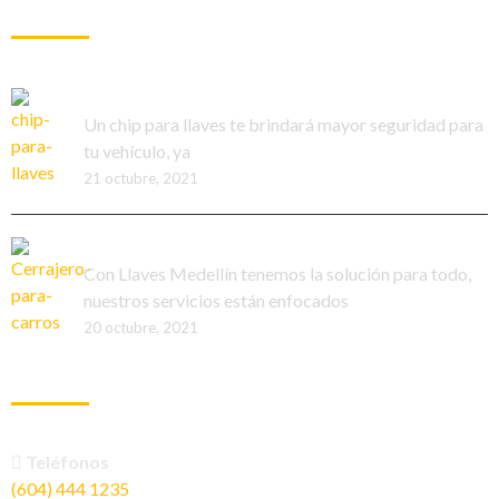
ARTÍCULOS RECIENTES
¿Conoces el chip para llaves?
Un chip para llaves te brindará mayor seguridad para
tu vehículo, ya
21 octubre, 2021
Funciones de un cerrajero para carros
Con Llaves Medellín tenemos la solución para todo,
nuestros servicios están enfocados
20 octubre, 2021
INFORMACIÓN DE CONTACTO
Teléfonos
(604) 444 1235