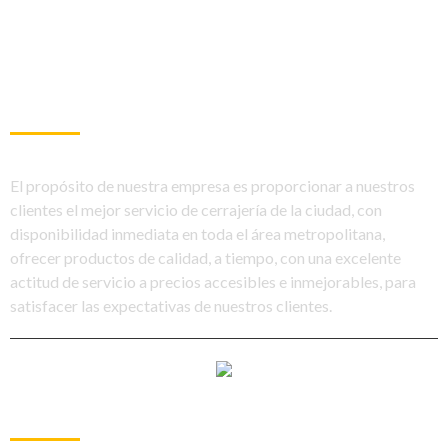
SOBRE NOSOTROS
El propósito de nuestra empresa es proporcionar a nuestros
clientes el mejor servicio de cerrajería de la ciudad, con
disponibilidad inmediata en toda el área metropolitana,
ofrecer productos de calidad, a tiempo, con una excelente
actitud de servicio a precios accesibles e inmejorables, para
satisfacer las expectativas de nuestros clientes.
ARTÍCULOS RECIENTES