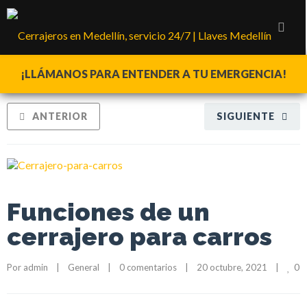
¡LLÁMANOS PARA ENTENDER A TU EMERGENCIA!
ANTERIOR
SIGUIENTE
Funciones de un
cerrajero para carros
0
Por 
admin
    |    
General
    |    
0 comentarios
    |    20 octubre, 2021    |    