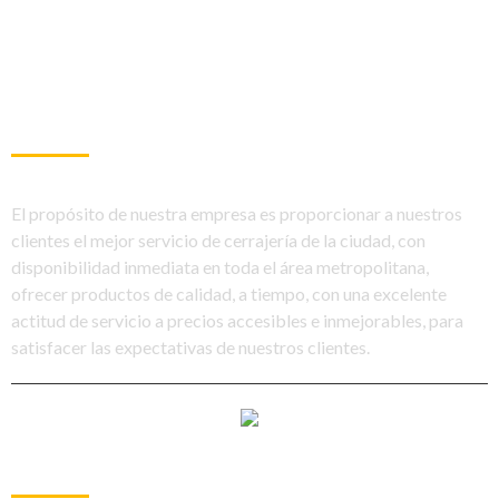
SOBRE NOSOTROS
El propósito de nuestra empresa es proporcionar a nuestros
clientes el mejor servicio de cerrajería de la ciudad, con
disponibilidad inmediata en toda el área metropolitana,
ofrecer productos de calidad, a tiempo, con una excelente
actitud de servicio a precios accesibles e inmejorables, para
satisfacer las expectativas de nuestros clientes.
ARTÍCULOS RECIENTES