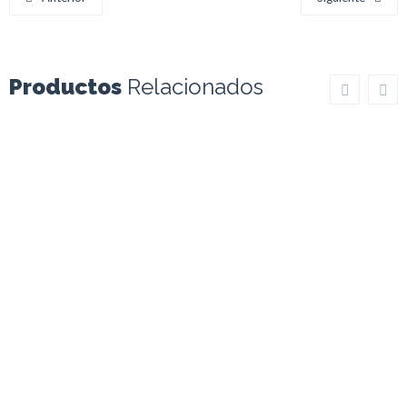
Productos
Relacionados
Ojo Mágico
Ojo Mágico
Metálico
Pequeño
Ver Producto
Ver Producto